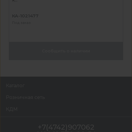
к...
КА-1021477
Под заказ
Сообщить о наличии
Каталог
Розничная сеть
КДМ
+7(4742)907062