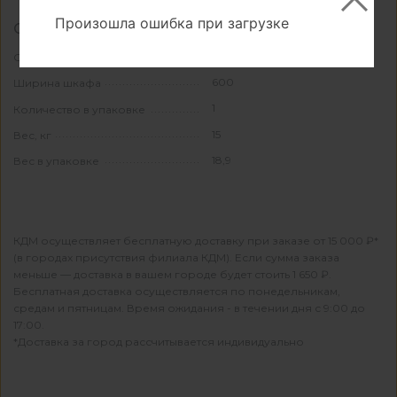
Произошла ошибка при загрузке
Свойства и материалы
мрамор
Основной материал
600
Ширина шкафа
1
Количество в упаковке
15
Вес, кг
18,9
Вес в упаковке
КДМ осуществляет бесплатную доставку при заказе от 15 000 ₽*
(в городах присутствия филиала КДМ). Если сумма заказа
меньше — доставка в вашем городе будет стоить 1 650 ₽.
Бесплатная доставка осуществляется по понедельникам,
средам и пятницам. Время ожидания - в течении дня с 9:00 до
17:00.
*Доставка за город рассчитывается индивидуально