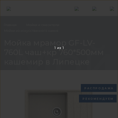
Главная
Мойки и
смесители
Мойки из искусственного
камня
Мой
Мойка мрамор GF-LV-
1
из
1
760L чаш+кр 760*500мм
кашемир в Липецке
РАСПРОДАЖА
РЕКОМЕНДУЕМ