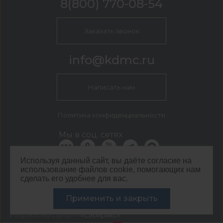
8(800) 770-08-54
Заказать звонок
info@kdmc.ru
Написать нам
Политика конфиденциальности
Мы в соц. сетях
Используя данный сайт, вы даёте согласие на
использование файлов cookie, помогающих нам
КДМ Липецк
сделать его удобнее для вас.
г. Липецк, Универсальный проезд, д. 9а
Применить и закрыть
©
ООО ЦЕНТР КДМ. ИНН: 3661037157 ОГРН: 1063667287551
,
2026
Разработка сайта —
«Сибирикс»