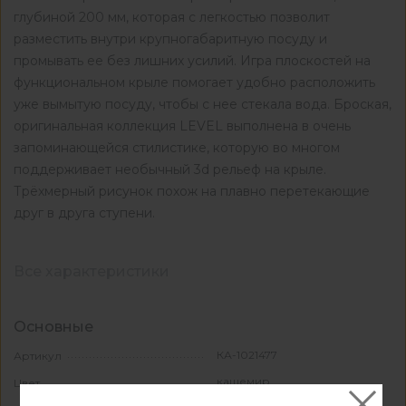
глубиной 200 мм, которая с легкостью позволит
разместить внутри крупногабаритную посуду и
промывать ее без лишних усилий. Игра плоскостей на
функциональном крыле помогает удобно расположить
уже вымытую посуду, чтобы с нее стекала вода. Броская,
оригинальная коллекция LEVEL выполнена в очень
запоминающейся стилистике, которую во многом
поддерживает необычный 3d рельеф на крыле.
Трёхмерный рисунок похож на плавно перетекающие
друг в друга ступени.
Все характеристики
Основные
КА-1021477
Артикул
кашемир
Цвет