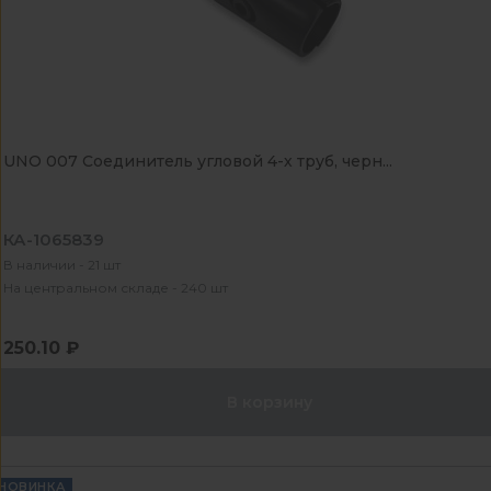
UNO 007 Соединитель угловой 4-х труб, черн...
КА-1065839
В наличии - 21 шт
На центральном складе - 240 шт
250.10 ₽
В корзину
НОВИНКА