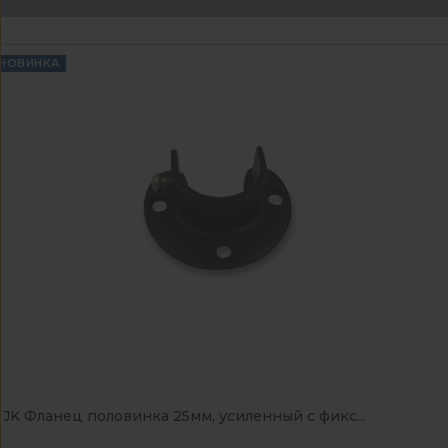
НОВИНКА
JK Фланец половинка 25мм, усиленный с фикс...