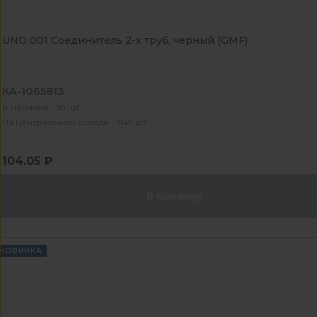
UNO 001 Соединитель 2-х труб, черный (GMF)
КА-1065813
В наличии - 10 шт
На центральном складе - 1149 шт
104.05 ₽
В корзину
НОВИНКА