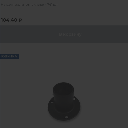
На центральном складе - 741 шт
104.40 ₽
В корзину
НОВИНКА