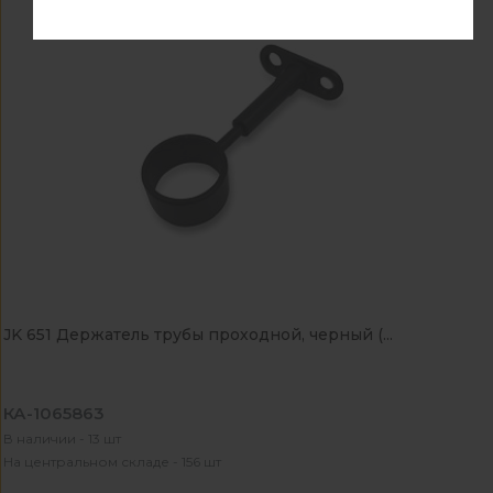
JK 651 Держатель трубы проходной, черный (...
КА-1065863
В наличии - 13 шт
На центральном складе - 156 шт