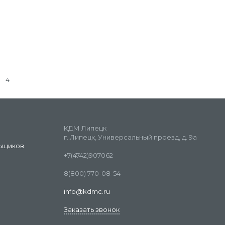
4
КДМ Липецк
г. Липецк, Универсальный проезд, д. 9а
ьщиков
+7(4742)907062
8(800) 770-08-54
info@kdmc.ru
Заказать звонок