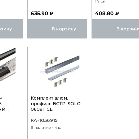
119 шт
635.90 ₽
408.80 ₽
рзину
В корзину
В корзин
м.
Комплект алюм.
.
профиль ВСТР. SOLO
,...
0609Т СЕ...
КА-1056915
В наличии - 4 шт