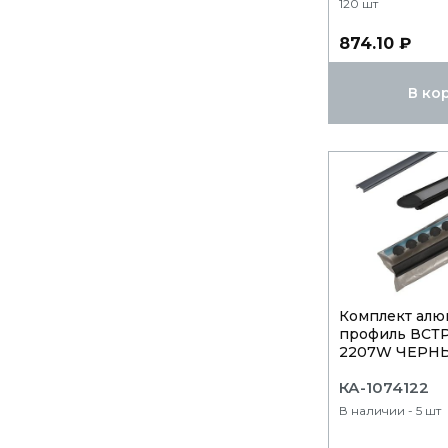
120 шт
874.10 ₽
В ко
Комплект алю
профиль ВСТР
2207W ЧЕРНЫЙ
КА-1074122
В наличии - 5 шт