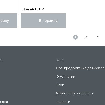
1 434.00 ₽
рзину
В корзину
1
2
3
ть
КДМ
Спецпредложение для мебел
О компании
Блог
Электронные каталоги
зврат
Новости