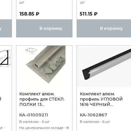
шт
шт
158.85 ₽
511.15 ₽
у
В корзину
В корзину
Комплект алюм.
Комплект алюм.
Й
профиль для СТЕКЛ.
профиль УГЛОВОЙ
ПОЛКИ 13...
1616 ЧЕРНЫЙ...
КА-01009211
КА-1062867
В наличии - 6 шт
В наличии - 6 шт
е -
На центральном складе - 8