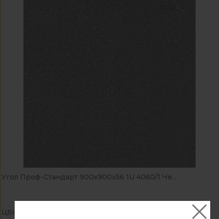
Угол Проф-Стандарт 900x900x56 1U 4060/1 Че...
ЦБ071019