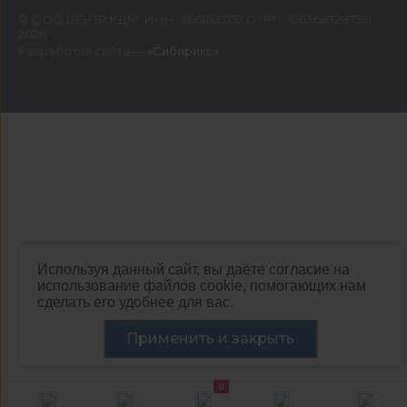
©
ООО ЦЕНТР КДМ. ИНН: 3661037157 ОГРН: 1063667287551
,
2026
Разработка сайта —
«Сибирикс»
Используя данный сайт, вы даёте согласие на
использование файлов cookie, помогающих нам
сделать его удобнее для вас.
Применить и закрыть
0